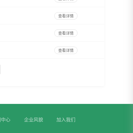
查看详情
查看详情
查看详情
闻中心
企业风貌
加入我们