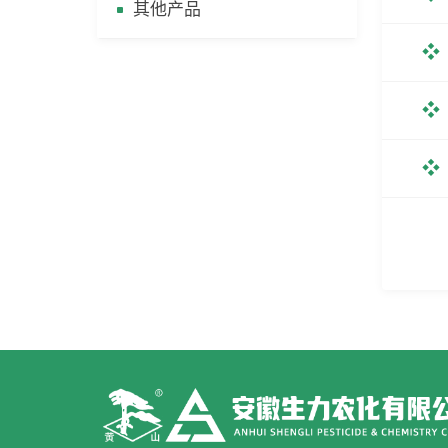
其他产品
❖
❖
❖