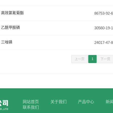
高效氯氰菊酯
86753-92-6
乙酰甲胺磷
30560-19-1
三唑磷
24017-47-8
上一页
1
下一页
网站首页
关于我们
产品中心
新
联系我们